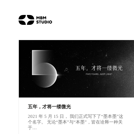
五年，才将一缕微光
2021 年 5 月 15 日， 我们正式写下了“墨本墨”这
个名字。 无论“墨本”与“本墨”，皆在诠释一种关
于…