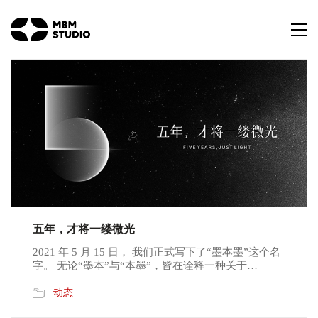
五年，才将一缕微光
2021 年 5 月 15 日， 我们正式写下了“墨本墨”这个名
字。 无论“墨本”与“本墨”，皆在诠释一种关于…
动态